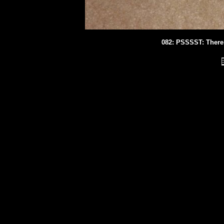
082: PSSSST: There i